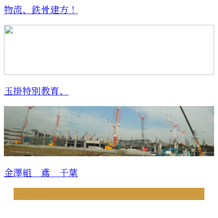
物流、鉄骨建方！
玉掛特別教育、
金澤組 鳶 千葉
最近の投稿