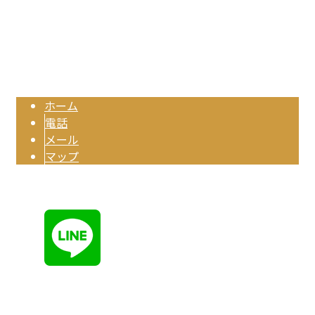
TEL：045-512-0789 FAX：045-512-8955
鳶工事は神奈川県横浜市の株式会社金澤組へ｜求人・協力会社募集
Copyright © 株式会社金澤組. All rights reserved.
ホーム
電話
メール
マップ