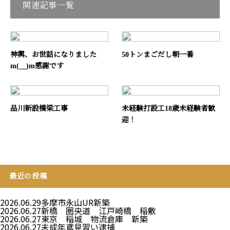
関連記事一覧
神輿、お世話になりました
50トンまごだし朝一番
m(__)m感謝です
品川新設橋梁工事
未経験打設工18歳未経験者歓
迎！
最近の投稿
2026.06.29
多摩市永山UR新築
2026.06.27
新橋 圏央道 江戸崎橋 稲敷
2026.06.27
東京 稲城 物流倉庫 新築
2026.06.27
未成年鳶見習い逮捕