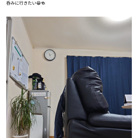
呑みに行きたい😁🍻